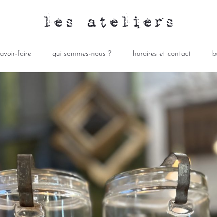
les ateliers
avoir-faire
qui sommes-nous ?
horaires et contact
b