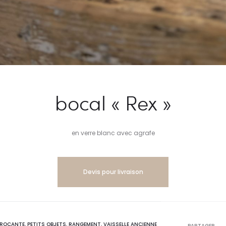
bocal « Rex »
en verre blanc avec agrafe
Devis pour livraison
ROCANTE
,
PETITS OBJETS
,
RANGEMENT
,
VAISSELLE ANCIENNE
PARTAGER