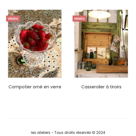
était : 65,00€.
50,00
€
Le
prix actuel est : 50,00€.
VENDU
VENDU
Retirer en boutique
Compotier orné en verre
Casserolier à tiroirs
les ateliers - Tous droits réservés © 2024