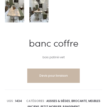
banc coffre
bois patiné vert
Devis pour livraison
UGS :
1434
CATÉGORIES :
ASSISES & SIÈGES
,
BROCANTE
,
MEUBLES
ANCIENS
,
PETIT MOBILIER
,
RANGEMENT