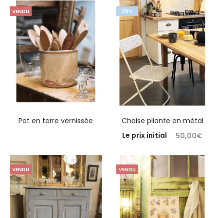
VENDU
20%
Pot en terre vernissée
Chaise pliante en métal
Le prix initial
50,00
€
était : 50,00€.
40,00
€
Le
prix actuel est : 40,00€.
VENDU
VENDU
Retirer en boutique