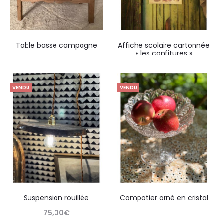
Table basse campagne
Affiche scolaire cartonnée
« les confitures »
VENDU
VENDU
Suspension rouillée
Compotier orné en cristal
75,00
€