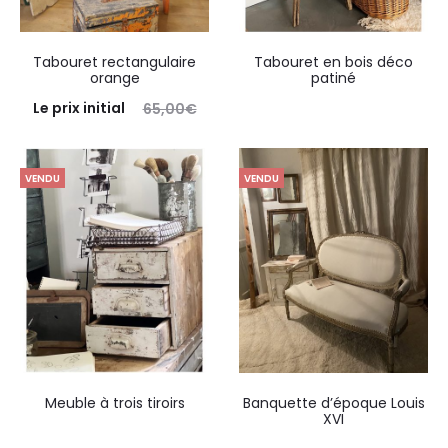
Tabouret rectangulaire
Tabouret en bois déco
orange
patiné
Le prix initial
65,00
€
était : 65,00€.
50,00
€
Le
prix actuel est : 50,00€.
VENDU
VENDU
Retirer en boutique
Meuble à trois tiroirs
Banquette d’époque Louis
XVI