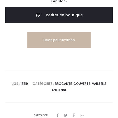
1 en stock
ctuel
initial
Retirer en boutique
est :
était :
Devis pour livraison
,00€.
80,00€.
UGS :
1559
CATÉGORIES :
BROCANTE
,
COUVERTS
,
VAISSELLE
ANCIENNE
PARTAGER