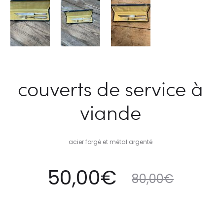
couverts de service à
viande
acier forgé et métal argenté
Le
Le
50,00
€
80,00
€
prix
prix