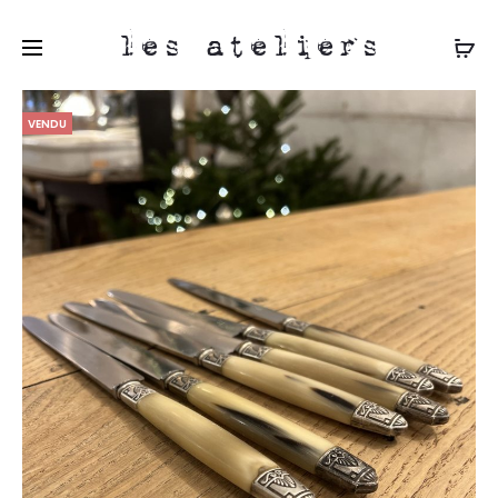
les ateliers
VENDU