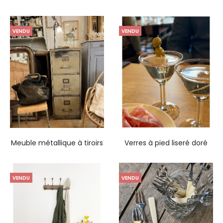
VENDU
VENDU
Meuble métallique à tiroirs
Verres à pied liseré doré
VENDU
VENDU