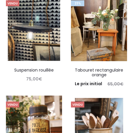
VENDU
23%
Suspension rouillée
Tabouret rectangulaire
orange
75,00
€
Le prix initial
65,00
€
Retirer en boutique
était : 65,00€.
50,00
€
Le
prix actuel est : 50,00€.
VENDU
VENDU
Retirer en boutique