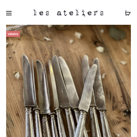
les ateliers
VENDU