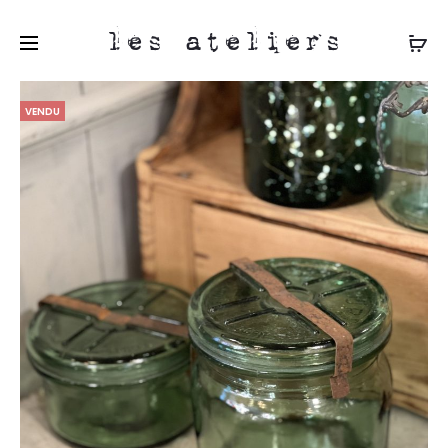
les ateliers
VENDU