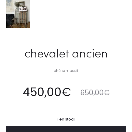
chevalet ancien
chêne massif
Le
Le
450,00
€
650,00
€
prix
prix
1 en stock