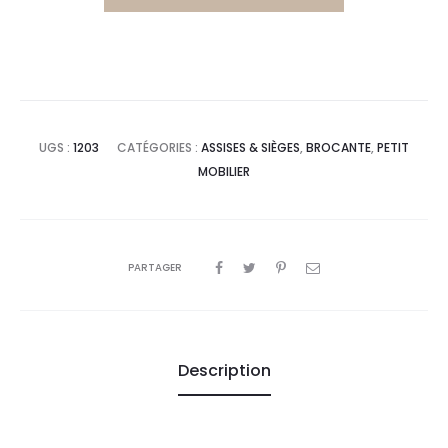
,00€.
250,00€.
UGS :
1203
CATÉGORIES :
ASSISES & SIÈGES
,
BROCANTE
,
PETIT
MOBILIER
PARTAGER
Description