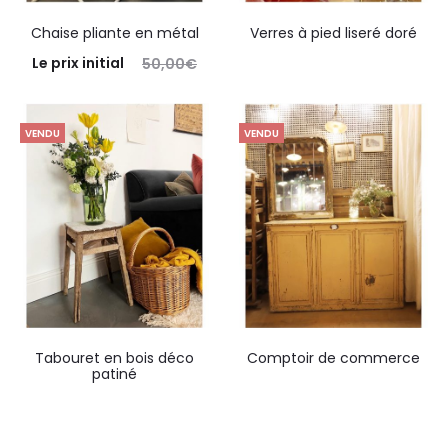
Chaise pliante en métal
Verres à pied liseré doré
Le prix initial
50,00
€
était : 50,00€.
40,00
€
Le
prix actuel est : 40,00€.
VENDU
VENDU
Retirer en boutique
Tabouret en bois déco
Comptoir de commerce
patiné