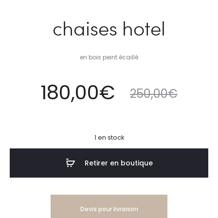
chaises hotel
en bois peint écaillé
Le
Le
180,00
€
250,00
€
prix
prix
1 en stock
tuel
initial
Retirer en boutique
est :
était :
Devis pour livraison