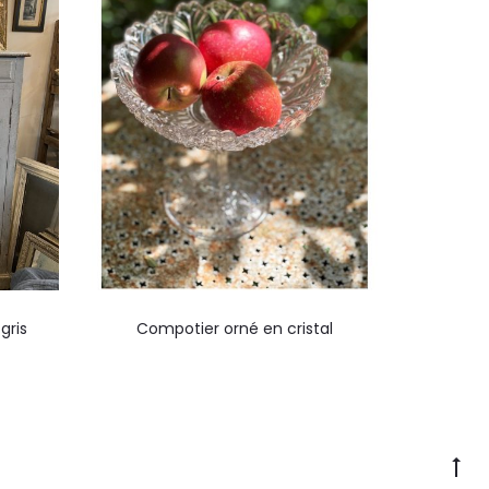
gris
Compotier orné en cristal
Ha