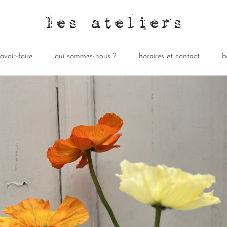
les ateliers
avoir-faire
qui sommes-nous ?
horaires et contact
b