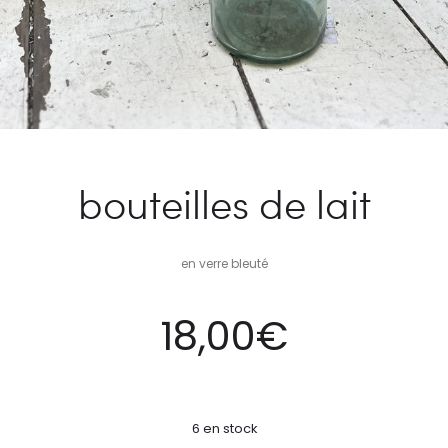
bouteilles de lait
en verre bleuté
18,00
€
6 en stock