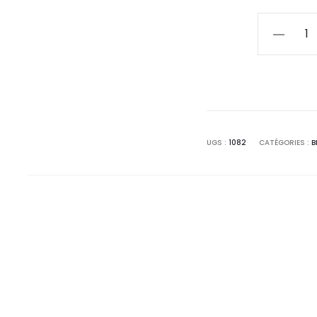
quantité
de
bouteilles
de
lait
UGS :
1082
CATÉGORIES :
B