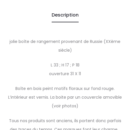
Description
jolie boîte de rangement provenant de Russie (XXème
siècle)
L 33 ; H 17 ; P 18
ouverture 31 X 11
Boîte en bois peint motifs floraux sur fond rouge.
L’intérieur est vernis. La boite par un couvercle amovible
(voir photos)
Tous nos produits sont anciens, ils portent donc parfois
des traces du temps. Ces marques font leur charme…