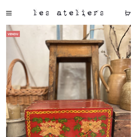
les ateliers
VENDU